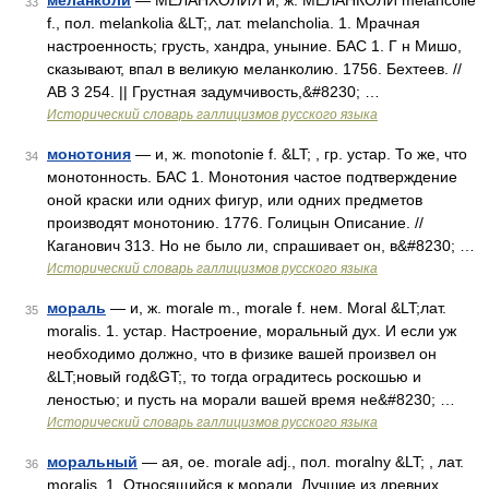
меланколи
— МЕЛАНХОЛИЯ и, ж. МЕЛАНКОЛИ mélancolie
33
f., пол. melankolia &LT;, лат. melancholia. 1. Мрачная
настроенность; грусть, хандра, уныние. БАС 1. Г н Мишо,
сказывают, впал в великую меланколию. 1756. Бехтеев. //
АВ 3 254. || Грустная задумчивость,&#8230; …
Исторический словарь галлицизмов русского языка
монотония
— и, ж. monotonie f. &LT; , гр. устар. То же, что
34
монотонность. БАС 1. Монотония частое подтверждение
оной краски или одних фигур, или одних предметов
производят монотонию. 1776. Голицын Описание. //
Каганович 313. Но не было ли, спрашивает он, в&#8230; …
Исторический словарь галлицизмов русского языка
мораль
— и, ж. morale m., morale f. нем. Moral &LT;лат.
35
moralis. 1. устар. Настроение, моральный дух. И если уж
необходимо должно, что в физике вашей произвел он
&LT;новый год&GT;, то тогда оградитесь роскошью и
леностью; и пусть на морали вашей время не&#8230; …
Исторический словарь галлицизмов русского языка
моральный
— ая, ое. morale adj., пол. moralny &LT; , лат.
36
moralis. 1. Относящийся к морали. Лучшие из древних