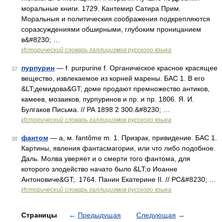
моральные книги. 1729. Кантемир Сатира Прим.
Моральныя и политическия соображения подкрепляются
соразсуждениями обширными, глубоким проницанием
в&#8230; …
Исторический словарь галлицизмов русского языка
пурпурин
— f. purpurine f. Органическое красное красящее
37
вещество, извлекаемое из корней марены. БАС 1. В его
&LT;демидова&GT; доме продают премножество антиков,
камеев, мозаиков, пурпуринов и пр. и пр. 1806. Я. И.
Булгаков Письма. // РА 1898 2 300.&#8230; …
Исторический словарь галлицизмов русского языка
фантом
— а, м. fantôme m. 1. Призрак, привидение. БАС 1.
38
Картины, явления фантасмагории, или что либо подобное.
Даль. Молва уверяет и о смерти того фантома, для
которого злодейство начато было &LT;о Иоанне
Антоновиче&GT;. 1764. Панин Екатерине II. // РС&#8230; …
Исторический словарь галлицизмов русского языка
Страницы
←
Предыдущая
Следующая
→