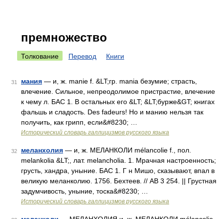
премножество
Толкование
Перевод
Книги
мания
— и, ж. manie f. &LT;гр. mania безумие; страсть,
31
влечение. Сильное, непреодолимое пристрастие, влечение
к чему л. БАС 1. В остальных его &LT; &LT;бурже&GT; книгах
фальшь и сладость. Des fadeurs! Но и манию нельзя так
получить, как грипп, если&#8230; …
Исторический словарь галлицизмов русского языка
меланхолия
— и, ж. МЕЛАНКОЛИ mélancolie f., пол.
32
melankolia &LT;, лат. melancholia. 1. Мрачная настроенность;
грусть, хандра, уныние. БАС 1. Г н Мишо, сказывают, впал в
великую меланколию. 1756. Бехтеев. // АВ 3 254. || Грустная
задумчивость, уныние, тоска&#8230; …
Исторический словарь галлицизмов русского языка